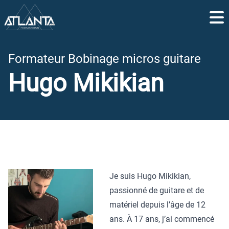
LES FORMATIONS
Formateur Bobinage micros guitare
Maintenance Guitares
Hugo Mikikian
Maintenance Amplis
Backliner
Fabrication d'une Guitare
Fabrication de Kits
DEVIS ET SESSIONS
Je suis Hugo Mikikian,
Devis
passionné de guitare et de
Dates de Sessions
matériel depuis l’âge de 12
ans. À 17 ans, j’ai commencé