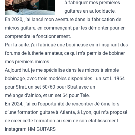
RECY-CORDES
à fabriquer mes premières
À PROPOS
guitares en autodidacte.
En 2020, j’ai lancé mon aventure dans la fabrication de
Qui sommes nous ?
micros guitare, en commençant par les démonter pour en
Les formateurices
comprendre le fonctionnement.
Les financements
Par la suite, j’ai fabriqué une bobineuse en m’inspirant des
Partenariats
forums de lutherie amateur, ce qui m’a permis de bobiner
Les Ateliers Team Atlanta
mes premiers micros.
Aujourd’hui, je me spécialise dans les micros à simple
CONTACT
bobinage, avec trois modèles disponibles : un set L 1964
pour Strat, un set 50/60 pour Strat avec un
mélange d’alnico, et un set 64 pour Tele.
En 2024, j’ai eu l’opportunité de rencontrer Jérôme lors
d’une formation guitare à Atlanta, à Lyon, qui m’a proposé
de créer cette formation au sein de son établissement.
Instagram HM GUITARS